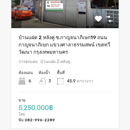
บ้านแฝด 2 หลังคู่ ซ.กาญจนาภิเษก19 ถนน
กาญจนาภิเษก แขวงศาลาธรรมสพน์ เขตทวี
วัฒนา กรุงเทพมหานคร
การตกแต่ง : บ้านแฝด 2 หลังคู่…
ห้องนอน
ห้องน้ำ
พื้นที่
6
3
45.9
ตารางวา
ขาย
5,250,000฿
โดย
พิม 082-996-2289