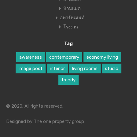
บ้านแฝด
อพาร์ทเมนท์
โรงงาน
Tag
awareness
contemporary
economy living
image post
interior
living rooms
studio
trendy
© 2020. All rights reserved.
Designed by The one property group