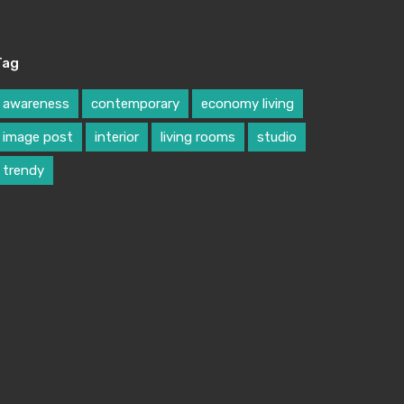
Tag
awareness
contemporary
economy living
image post
interior
living rooms
studio
trendy