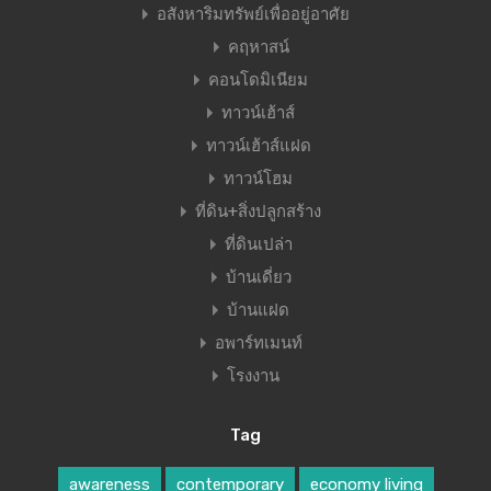
อสังหาริมทรัพย์เพื่ออยู่อาศัย
คฤหาสน์
คอนโดมิเนียม
ทาวน์เฮ้าส์
ทาวน์เฮ้าส์แฝด
ทาวน์โฮม
ที่ดิน+สิ่งปลูกสร้าง
ที่ดินเปล่า
บ้านเดี่ยว
บ้านแฝด
อพาร์ทเมนท์
โรงงาน
Tag
awareness
contemporary
economy living