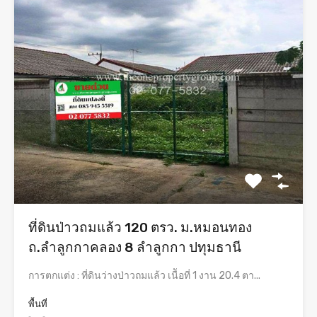
ที่ดินป่าวถมแล้ว 120 ตรว. ม.หมอนทอง
ถ.ลำลูกกาคลอง 8 ลำลูกกา ปทุมธานี
การตกแต่ง : ที่ดินว่างป่าวถมแล้ว เนืัอที่ 1 งาน 20.4 ตา...
พื้นที่