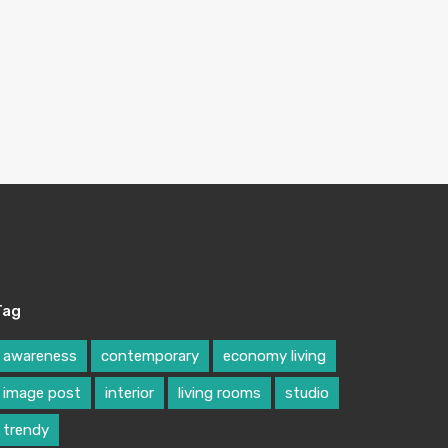
Tag
awareness
contemporary
economy living
image post
interior
living rooms
studio
trendy