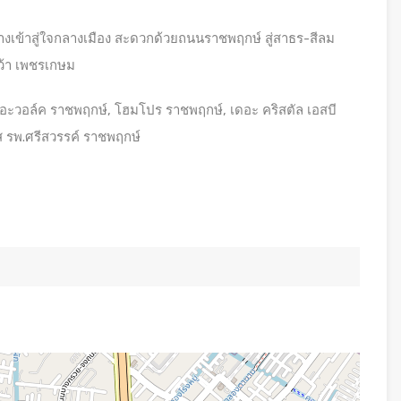
งเข้าสู่ใจกลางเมือง สะดวกด้วยถนนราชพฤกษ์ สู่สาธร-สีลม
ว้า เพชรเกษม
 เดอะวอล์ค ราชพฤกษ์, โฮมโปร ราชพฤกษ์, เดอะ คริสตัล เอสบี
 รพ.ศรีสวรรค์ ราชพฤกษ์