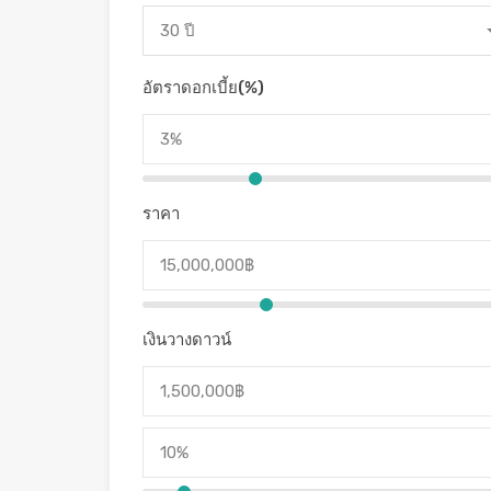
30 ปี
อัตราดอกเบี้ย(%)
ราคา
เงินวางดาวน์