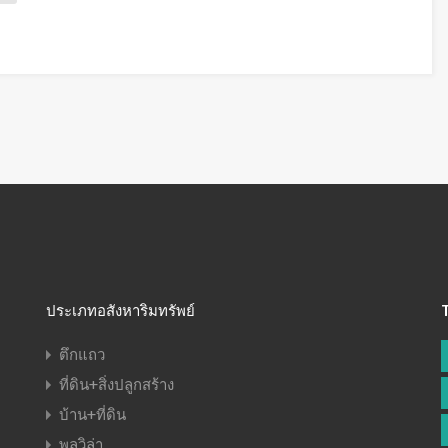
ประเภทอสังหาริมทรัพย์
ตึกแถว
ที่ดิน+สิ่งปลูกสร้าง
บ้าน+ที่ดิน
พูลวิล่า