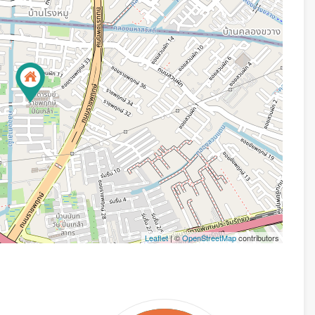
Leaflet
| ©
OpenStreetMap
contributors