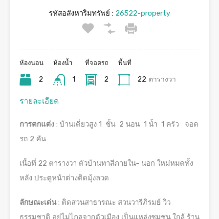
รหัสอสังหาริมทรัพย์ :
26522-property
ห้องนอน
ห้องน้ำ
ที่จอดรถ
พื้นที่
2
1
2
22
ตารางวา
รายละเอียด
การตกแต่
ง : บ้านเดี่ยวสูง 1 ชั้น 2 นอน 1 น้ำ 1 ครัว จอด
รถ 2 คัน
เนื้อที่ 22 ตารางวา ตัวบ้านทาสีภายใน- นอก ใหม่หมดทั้ง
หลัง ประตูหน้าต่างติดมุ้งลวด
ลักษณะเด่น
: ติดสวนสาธารณะ สวนวารีภิรมย์ วิว
ธรรมชาติ อยู่ไม่ไกลจากตัวเมือง เป็นแหล่งชุมชน ใกล้ ร้าน