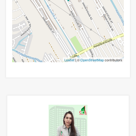
Leaflet
| ©
OpenStreetMap
contributors