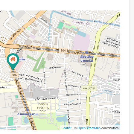
Leaflet
| ©
OpenStreetMap
contributors