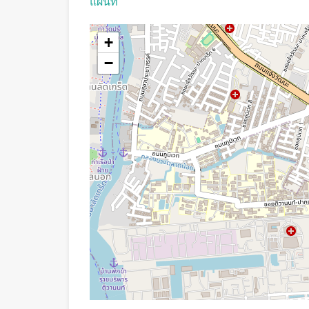
แผนที่
+
−