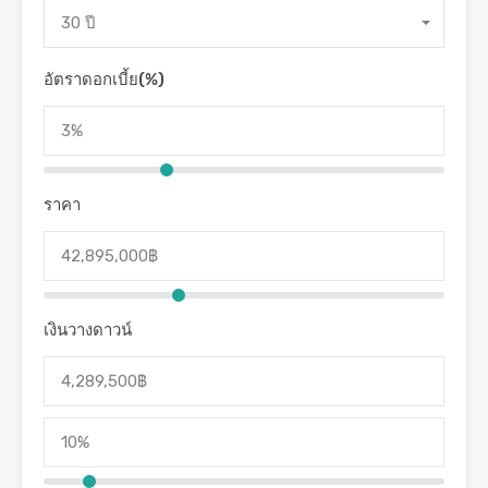
30 ปี
อัตราดอกเบี้ย(%)
ราคา
เงินวางดาวน์