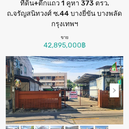
ที่ดิน+ตึกแถว 1 คูหา 373 ตรว.
ถ.จรัญสนิทวงศ์ ซ.44 บางยี่ขัน บางพลัด
กรุงเทพฯ
ขาย
42,895,000฿