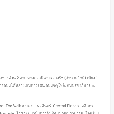
ติดทางด่วน 2 สาย ทางด่วนพิเศษฉลองรัช (ด่านจตุโชติ) เพียง 1
่อถนนได้หลายเส้นทาง เช่น ถนนจตุโชติ, ถนนสุขาภิบาล 5,
d, The Walk เกษตร – นวมินทร์, Central Plaza รามอินทรา,
Eastville, โรงเรียนนวมินทราชินูทิศ เบญจมราชาลัย, โรงเรียน