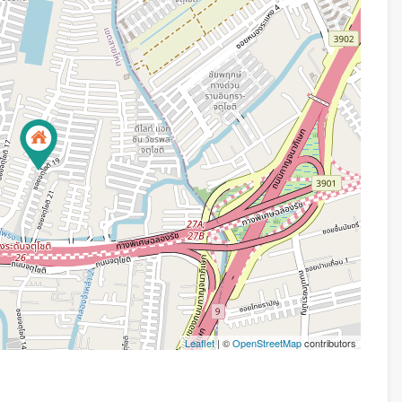
Leaflet
| ©
OpenStreetMap
contributors