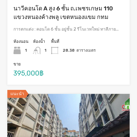
นาวีคอนโด A สูง 6 ชั้น ถ.เพชรเกษม 110
แขวงหนองค้างพลู เขตหนองแขม กทม
การตกแต่ง : คอนโด 6 ชั้น อยู่ชั้น 2 รีโนเวทใหม่ ทาสีภาย...
ห้องนอน
ห้องน้ำ
พื้นที่
1
1
28.38
ตารางเมตร
ขาย
395,000฿
แนะนำ