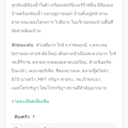
ทุกห้องมีห้องน้ำในตัว พร้อมเฟอร์นิเจอร์บิวท์อิน มีห้องแม่
บ้านพร้อมห้องน้ำ แยกอยู่ภายนอก บ้านตั้งอยู่หน้าสวน
สาธารณะของโครงการ วิวดีมาก ในบริเวณรอบบ้านพื้นที่
จัดสวนล้อมบ้าน
ลักษณะเด่น
: ทำเลดีมาก ใกล้ ถ.ราชพฤกษ์, ถ.พระเทพ
(พรานนก-สาย4 ตัดใหม่) เดินทางเข้าเมืองสะดวกมาก ใกล้
รพ.ศิริราช, ตลาดปากคลองตลาดแห่งใหม่, ห้างเซ็นทรัล-
ปิ่นเกล้า, เดอะเซอร์เคิล, ซีคอนบางแค, ตลาดฟู๊ดวิลล่า,
BTS บางหว้า, MRT จรัญฯ-ท่าพระ, รพ.เจ้าพระยา,
แมคโครจรัญฯ,โฮมโปรจรัญฯ สถานที่สำคัญมากมาย
รายละเอียดเพิ่มเติม
ห้องครัว:
1