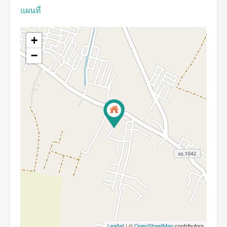
แผนที่
+
−
Leaflet
| ©
OpenStreetMap
contributors