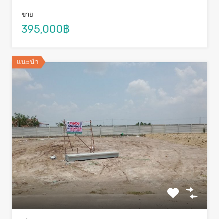
ขาย
395,000฿
แนะนำ