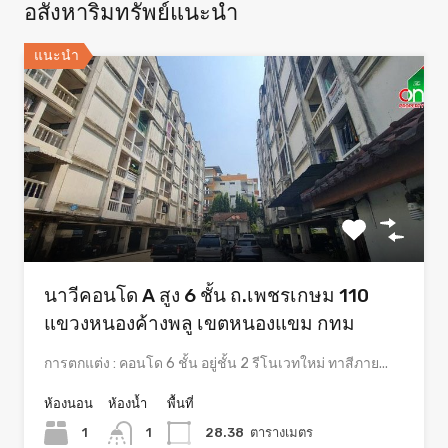
อสังหาริมทรัพย์แนะนำ
แนะนำ
นาวีคอนโด A สูง 6 ชั้น ถ.เพชรเกษม 110
แขวงหนองค้างพลู เขตหนองแขม กทม
การตกแต่ง : คอนโด 6 ชั้น อยู่ชั้น 2 รีโนเวทใหม่ ทาสีภาย...
ห้องนอน
ห้องน้ำ
พื้นที่
1
1
28.38
ตารางเมตร