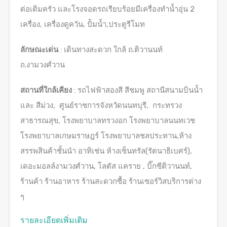
ต่อเติมครัว และโรงจอดรถเรียบร้อยมีเครื่องทำน้ำอุ่น 2
เครื่อง, เครื่องดูควัน, ปั้มน้ำ,ประตูรีโมท
ลักษณะเด่น
: เดินทางสะดวก ใกล้ ถ.ติวานนท์
ถ.งามวงศ์วาน
สถานที่ใกล้เคียง
: รถไฟฟ้าสองสี สีชมพู สถานีสนามบินน้ำ
และ สีม่วง, ศูนย์ราชการจังหวัดนนทบุรี, กระทรวง
สาธารณสุข, โรงพยาบาลทรวงอก โรงพยาบาลนนทเวช
โรงพยาบาลเกษมราษฎร์ โรงพยาบาลชลประทาน,ห้าง
สรรพสินค้าชั้นนำ อาทิเช่น ห้างเซ็นทรัล(รัตนาธิเบศร์),
เดอะมอลล์งามวงศ์วาน, โลตัส แคราย , บิ๊กซีติวานนท์,
ร้านค้า ร้านอาหาร ร้านสะดวกซื้อ ร้านเซอร์วิสบริการต่าง
ๆ
รายละเอียดเพิ่มเติม