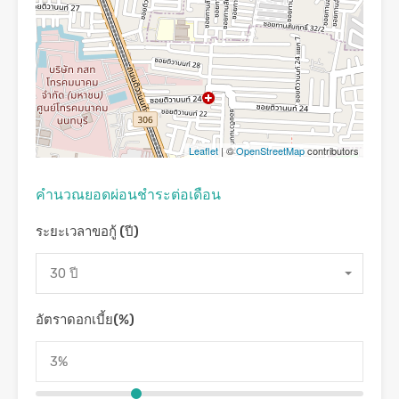
Leaflet
| ©
OpenStreetMap
contributors
คํานวณยอดผ่อนชําระต่อเดือน
ระยะเวลาขอกู้ (ปี)
30 ปี
อัตราดอกเบี้ย(%)