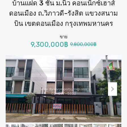
บ้านแฝด 3 ชั้น ม.นิว คอนเน็กซ์เฮาส์
ดอนเมือง ถ.วิภาวดี-รังสิต แขวงสนาม
บิน เขตดอนเมือง กรุงเทพมหานคร
ขาย
9,300,000฿
9,800,000฿