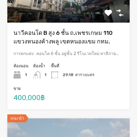
นาวีคอนโด B สูง 6 ชั้น ถ.เพชรเกษม 110
แขวงหนองค้างพลู เขตหนองแขม กทม.
การตกแต่ง : คอนโด 6 ชั้น อยู่ชั้น 2 รีโนเวทใหม่ ทาสีภาย...
ห้องนอน
ห้องน้ำ
พื้นที่
1
1
29.18
ตารางเมตร
ขาย
400,000฿
แนะนำ