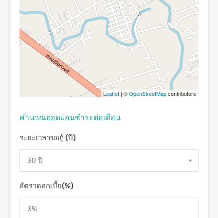
Leaflet
| ©
OpenStreetMap
contributors
คํานวณยอดผ่อนชําระต่อเดือน
ระยะเวลาขอกู้ (ปี)
30 ปี
อัตราดอกเบี้ย(%)