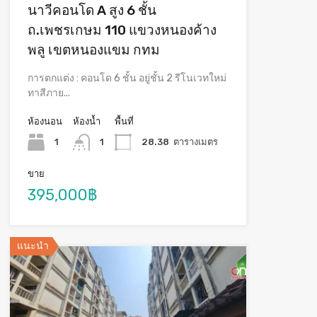
นาวีคอนโด A สูง 6 ชั้น
ถ.เพชรเกษม 110 แขวงหนองค้าง
พลู เขตหนองแขม กทม
การตกแต่ง : คอนโด 6 ชั้น อยู่ชั้น 2 รีโนเวทใหม่
ทาสีภาย...
ห้องนอน
ห้องน้ำ
พื้นที่
1
1
28.38
ตารางเมตร
ขาย
395,000฿
แนะนำ