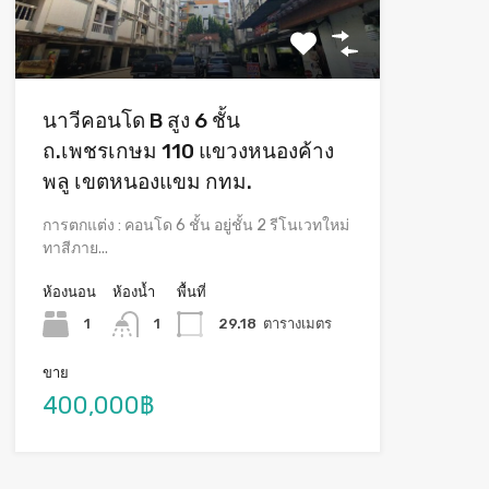
นาวีคอนโด B สูง 6 ชั้น
ถ.เพชรเกษม 110 แขวงหนองค้าง
พลู เขตหนองแขม กทม.
การตกแต่ง : คอนโด 6 ชั้น อยู่ชั้น 2 รีโนเวทใหม่
ทาสีภาย...
ห้องนอน
ห้องน้ำ
พื้นที่
1
1
29.18
ตารางเมตร
ขาย
400,000฿