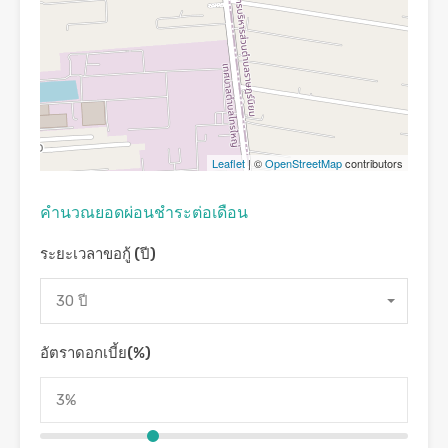
Leaflet
| ©
OpenStreetMap
contributors
คํานวณยอดผ่อนชําระต่อเดือน
ระยะเวลาขอกู้ (ปี)
30 ปี
อัตราดอกเบี้ย(%)