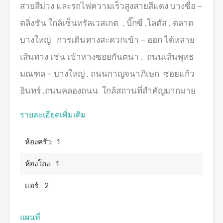
สายสีม่วง และรถไฟความเร็วสูงสายสีแดง บางซื่อ –
ตลิ่งชัน ใกล้เซ็นทรัลเวสเกต , บิ๊กซี ,โลตัส , ตลาด
บางใหญ่ การเดินทางสะดวกเข้า – ออก ได้หลาย
เส้นทาง เช่น เข้าทางซอยกันตนา , ถนนเส้นพุทธ
มณฑล – บางใหญ่ , ถนนกาญจนาภิเษก ซอยแก้ว
อินทร์ ,ถนนคลองถนน ใกล้สถานที่สำคัญมากมาย
รายละเอียดเพิ่มเติม
ห้องครัว:
1
ห้องโถง:
1
แอร์:
2
แผนที่