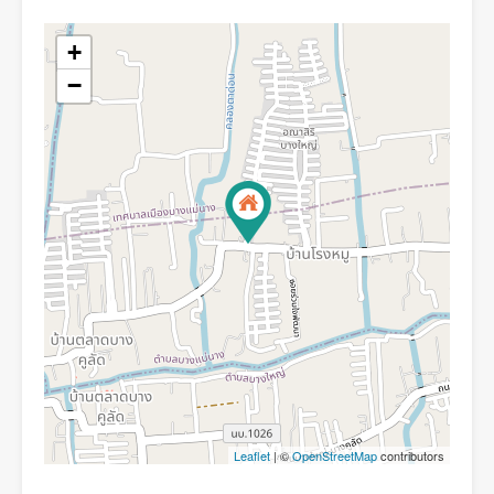
+
−
Leaflet
| ©
OpenStreetMap
contributors