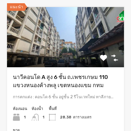
แนะนำ
นาวีคอนโด A สูง 6 ชั้น ถ.เพชรเกษม 110
แขวงหนองค้างพลู เขตหนองแขม กทม
การตกแต่ง : คอนโด 6 ชั้น อยู่ชั้น 2 รีโนเวทใหม่ ทาสีภาย...
ห้องนอน
ห้องน้ำ
พื้นที่
1
1
28.38
ตารางเมตร
ขาย