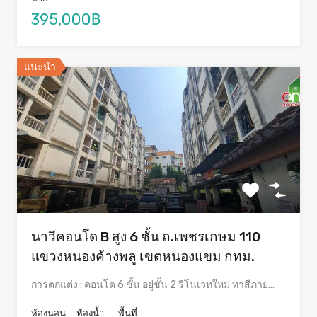
395,000฿
แนะนำ
นาวีคอนโด B สูง 6 ชั้น ถ.เพชรเกษม 110
แขวงหนองค้างพลู เขตหนองแขม กทม.
การตกแต่ง : คอนโด 6 ชั้น อยู่ชั้น 2 รีโนเวทใหม่ ทาสีภาย...
ห้องนอน
ห้องน้ำ
พื้นที่