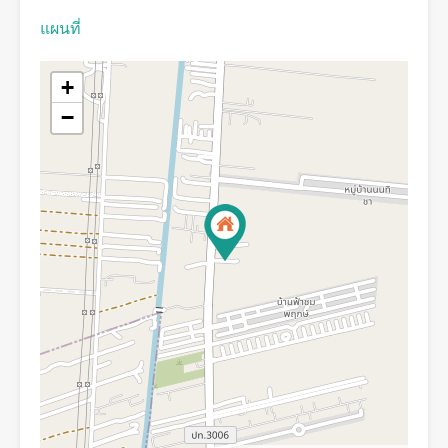
แผนที่
+
−