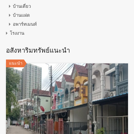
บ้านเดี่ยว
บ้านแฝด
อพาร์ทเมนท์
โรงงาน
อสังหาริมทรัพย์แนะนำ
แนะนำ