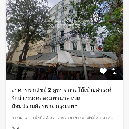
อาคารพาณิชย์ 2 คูหา ตลาดโบ๊เบ๊ ถ.ดำรงค์
รักษ์ แขวงคลองมหานาค เขต
ป้อมปราบศัตรูพ่าย กรุงเทพฯ
การตกแต่ง : เนื้อที่ 33.5 ตารางวา อาคารพาณิชย์ 2 คูหา ส...