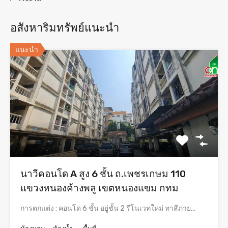
อสังหาริมทรัพย์แนะนำ
แนะนำ
นาวีคอนโด A สูง 6 ชั้น ถ.เพชรเกษม 110
แขวงหนองค้างพลู เขตหนองแขม กทม
การตกแต่ง : คอนโด 6 ชั้น อยู่ชั้น 2 รีโนเวทใหม่ ทาสีภาย...