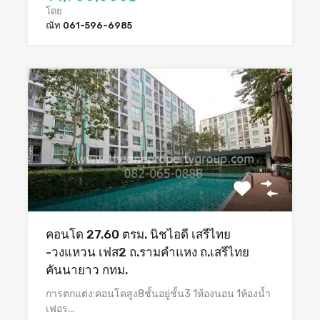
โดย
ณัท 061-596-6985
คอนโด 27.60 ตรม. นิชไอดี เสรีไทย
-วงแหวน เฟส2 ถ.รามคำแหง ถ.เสรีไทย
คันนายาว กทม.
การตกแต่ง:คอนโดสูง8ชั้นอยู่ชั้น3 1ห้องนอน 1ห้องน้ำ
เฟอร...