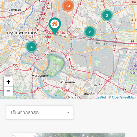
14
2
2
4
+
−
Leaflet
| ©
OpenStreetMap
เรียงจากล่าสุด