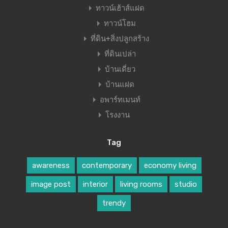
ทาวน์เฮ้าส์แฝด
ทาวน์โฮม
ที่ดิน+สิ่งปลูกสร้าง
ที่ดินเปล่า
บ้านเดี่ยว
บ้านแฝด
อพาร์ทเมนท์
โรงงาน
Tag
awareness
contemporary
economy living
image post
interior
living rooms
studio
trendy