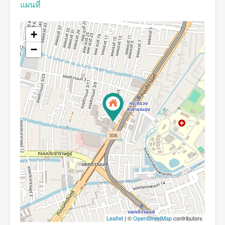
แผนที่
+
−
Leaflet
| ©
OpenStreetMap
contributors