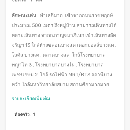
ลักษณะเด่น
: ทำเลดีมาก เข้าจากถนนราชพฤกษ์
ประมาณ 500 เมตร ถึงหมู่บ้าน สามารถเดินทางได้
หลายเส้นทาง จากถ.กาญจนาภิเษก เข้าเส้นทางลัด
จรัญฯ 13 ใกล้ห้างซคอนบางแค เดอะมอลล์บางแค ,
โลตัส บางแค , ตลาดบางแค ใกล้โรงพยาบาล
พญาไท 3 , โรงพยาบาลบางไผ่ , โรงพยาบาล
เพชรเกษม 2 ใกล้ รถไฟฟ้า MRT/BTS สถานีบาง
หว้า ใกล้มหาวิทยาลัยสยาม สถานศึกามากมาย
รายละเอียดเพิ่มเติม
ห้องครัว:
1