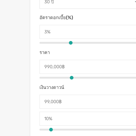
30 ปี
อัตราดอกเบี้ย(%)
ราคา
เงินวางดาวน์