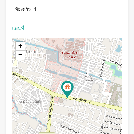
ห้องครัว:
1
แผนที่
+
−