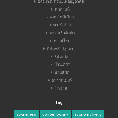
อสังหาริมทรัพย์เพื่ออยู่อาศัย
คฤหาสน์
คอนโดมิเนียม
ทาวน์เฮ้าส์
ทาวน์เฮ้าส์แฝด
ทาวน์โฮม
ที่ดิน+สิ่งปลูกสร้าง
ที่ดินเปล่า
บ้านเดี่ยว
บ้านแฝด
อพาร์ทเมนท์
โรงงาน
Tag
awareness
contemporary
economy living