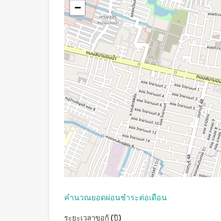
−
คํานวณยอดผ่อนชําระต่อเดือน
ระยะเวลาขอกู้ (ปี)