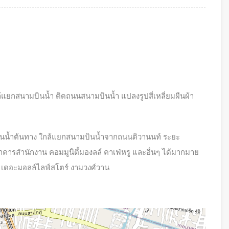
ู่ใกล้แยกสนามบินน้ำ ติดถนนสนามบินน้ำ แปลงรูปสี่เหลี่ยมผืนผ้า
ินน้ำต้นทาง ใกล้แยกสนามบินน้ำจากถนนติวานนท์ ระยะ
คารสำนักงาน คอมมูนิตี้มองลล์ คาเฟ่หรู และอื่นๆ ได้มากมาย
เดอะมอลล์ไลฟ์สโตร์ งามวงศ์วาน