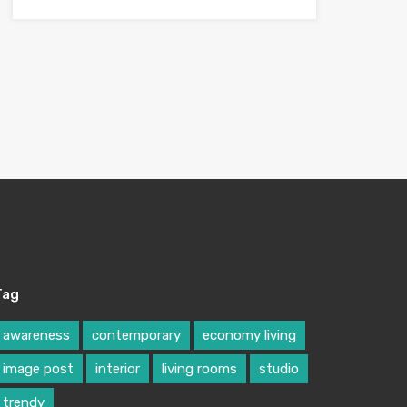
Tag
awareness
contemporary
economy living
image post
interior
living rooms
studio
trendy