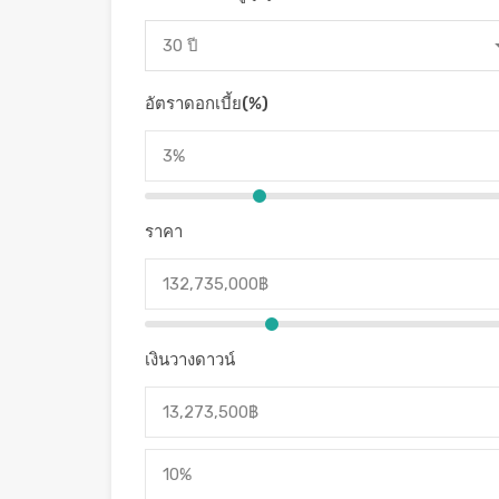
30 ปี
อัตราดอกเบี้ย(%)
ราคา
เงินวางดาวน์