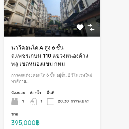
นาวีคอนโด A สูง 6 ชั้น
ถ.เพชรเกษม 110 แขวงหนองค้าง
พลู เขตหนองแขม กทม
การตกแต่ง : คอนโด 6 ชั้น อยู่ชั้น 2 รีโนเวทใหม่
ทาสีภาย...
ห้องนอน
ห้องน้ำ
พื้นที่
1
1
28.38
ตารางเมตร
ขาย
395,000฿