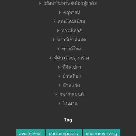
อสังหาริมทรัพย์เพื่ออยู่อาศัย
คฤหาสน์
คอนโดมิเนียม
ทาวน์เฮ้าส์
ทาวน์เฮ้าส์แฝด
ทาวน์โฮม
ที่ดิน+สิ่งปลูกสร้าง
ที่ดินเปล่า
บ้านเดี่ยว
บ้านแฝด
อพาร์ทเมนท์
โรงงาน
Tag
awareness
contemporary
economy living