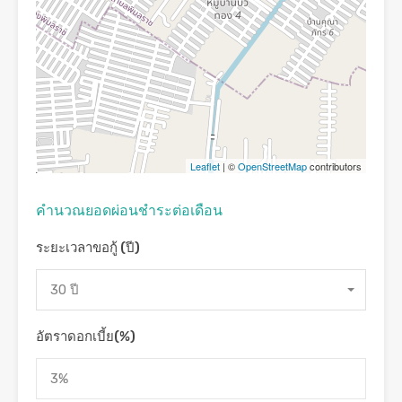
Leaflet
| ©
OpenStreetMap
contributors
คํานวณยอดผ่อนชําระต่อเดือน
ระยะเวลาขอกู้ (ปี)
30 ปี
อัตราดอกเบี้ย(%)