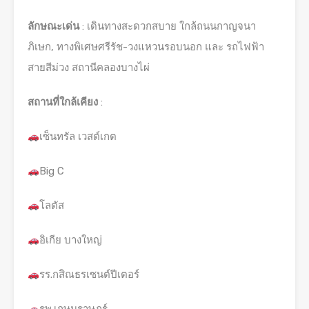
ลักษณะเด่น
: เดินทางสะดวกสบาย ใกล้ถนนกาญจนา
ภิเษก, ทางพิเศษศรีรัช-วงแหวนรอบนอก และ รถไฟฟ้า
สายสีม่วง สถานีคลองบางไผ่
สถานที่ใกล้เคียง
:
เซ็นทรัล เวสต์เกต
Big C
โลตัส
อิเกีย บางใหญ่
รร.กสิณธรเซนต์ปีเตอร์