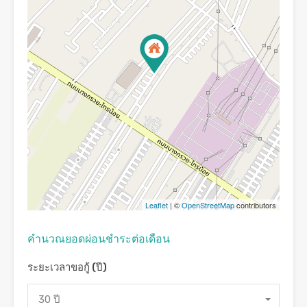
Leaflet
| ©
OpenStreetMap
contributors
คํานวณยอดผ่อนชําระต่อเดือน
ระยะเวลาขอกู้ (ปี)
30 ปี