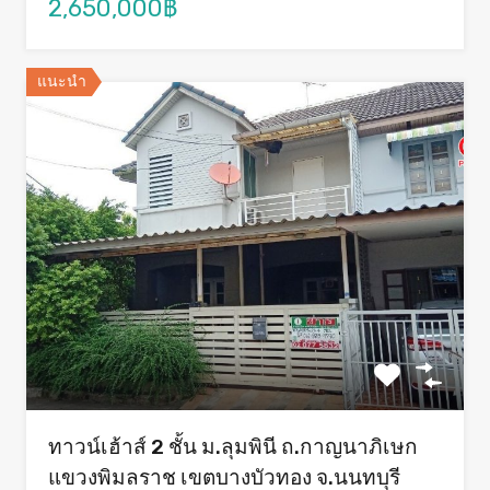
2,650,000฿
แนะนำ
ทาวน์เฮ้าส์ 2 ชั้น ม.ลุมพินี ถ.กาญนาภิเษก
แขวงพิมลราช เขตบางบัวทอง จ.นนทบุรี