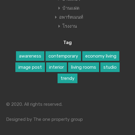
บ้านแฝด
อพาร์ทเมนท์
โรงงาน
Tag
awareness
contemporary
economy living
image post
interior
living rooms
studio
trendy
© 2020. All rights reserved.
Designed by The one property group