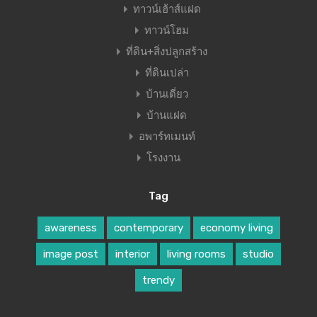
ทาวน์เฮ้าส์แฝด
ทาวน์โฮม
ที่ดิน+สิ่งปลูกสร้าง
ที่ดินเปล่า
บ้านเดี่ยว
บ้านแฝด
อพาร์ทเมนท์
โรงงาน
Tag
awareness
contemporary
economy living
image post
interior
living rooms
studio
trendy