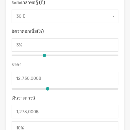
ระยะเวลาขอกู้ (ปี)
30 ปี
อัตราดอกเบี้ย(%)
ราคา
เงินวางดาวน์