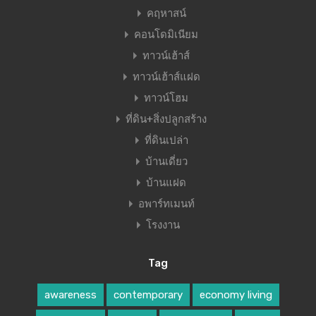
คฤหาสน์
คอนโดมิเนียม
ทาวน์เฮ้าส์
ทาวน์เฮ้าส์แฝด
ทาวน์โฮม
ที่ดิน+สิ่งปลูกสร้าง
ที่ดินเปล่า
บ้านเดี่ยว
บ้านแฝด
อพาร์ทเมนท์
โรงงาน
Tag
awareness
contemporary
economy living