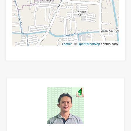
Leaflet
| ©
OpenStreetMap
contributors