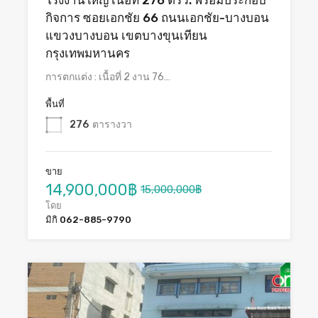
โรงงานใหญ่ เนื้อที่ 276 ตรว. พร้อมประกอบ
กิจการ ซอยเอกชัย 66 ถนนเอกชัย-บางบอน
แขวงบางบอน เขตบางขุนเทียน
กรุงเทพมหานคร
การตกแต่ง : เนื้อที่ 2 งาน 76…
พื้นที่
276
ตารางวา
ขาย
14,900,000฿
15,000,000฿
โดย
มิกิ 062-885-9790