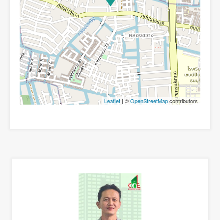
Leaflet
| ©
OpenStreetMap
contributors