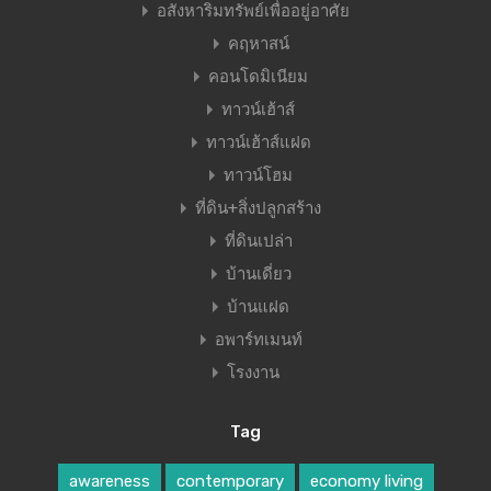
อสังหาริมทรัพย์เพื่ออยู่อาศัย
คฤหาสน์
คอนโดมิเนียม
ทาวน์เฮ้าส์
ทาวน์เฮ้าส์แฝด
ทาวน์โฮม
ที่ดิน+สิ่งปลูกสร้าง
ที่ดินเปล่า
บ้านเดี่ยว
บ้านแฝด
อพาร์ทเมนท์
โรงงาน
Tag
awareness
contemporary
economy living