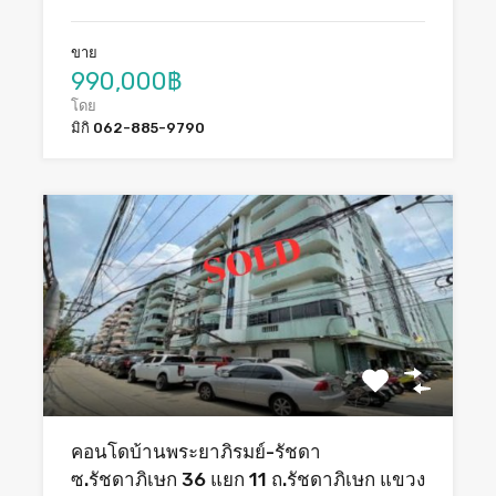
ขาย
990,000฿
โดย
มิกิ 062-885-9790
คอนโดบ้านพระยาภิรมย์-รัชดา
ซ.รัชดาภิเษก 36 แยก 11 ถ.รัชดาภิเษก แขวง