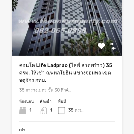
คอนโด Life Ladprao (ไลฟ์ ลาดพร้าว) 35
ตรม. ให้เช่า ถ.พหลโยธิน แขวงจอมพล เขต
จตุจักร กทม.
35 ตารางเมตร ชั้น 38 ตึกA…
ห้องนอน
ห้องน้ำ
พื้นที่
1
1
35
ตรม.
เช่า