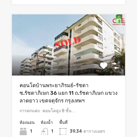
คอนโดบ้านพระยาภิรมย์-รัชดา
ซ.รัชดาภิเษก 36 แยก 11 ถ.รัชดาภิเษก แขวง
ลาดยาว เขตจตุจักร กรุงเทพฯ
การตกแต่ง : คอนโดสูง 8 ชั้น …
ห้องนอน
ห้องน้ำ
พื้นที่
1
1
39.34
ตารางเมตร