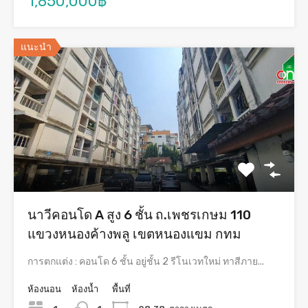
1,850,000฿
แนะนำ
นาวีคอนโด A สูง 6 ชั้น ถ.เพชรเกษม 110
แขวงหนองค้างพลู เขตหนองแขม กทม
การตกแต่ง : คอนโด 6 ชั้น อยู่ชั้น 2 รีโนเวทใหม่ ทาสีภาย...
ห้องนอน
ห้องน้ำ
พื้นที่